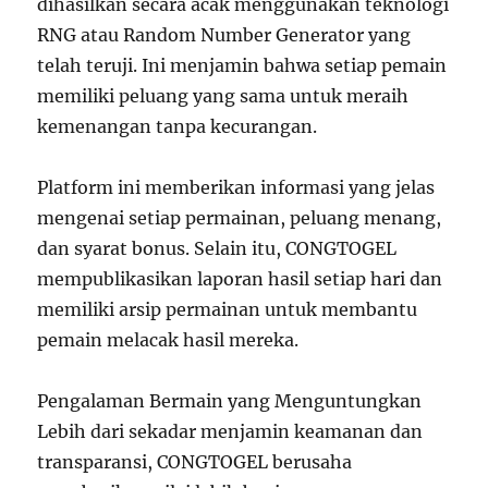
dihasilkan secara acak menggunakan teknologi
RNG atau Random Number Generator yang
telah teruji. Ini menjamin bahwa setiap pemain
memiliki peluang yang sama untuk meraih
kemenangan tanpa kecurangan.
Platform ini memberikan informasi yang jelas
mengenai setiap permainan, peluang menang,
dan syarat bonus. Selain itu, CONGTOGEL
mempublikasikan laporan hasil setiap hari dan
memiliki arsip permainan untuk membantu
pemain melacak hasil mereka.
Pengalaman Bermain yang Menguntungkan
Lebih dari sekadar menjamin keamanan dan
transparansi, CONGTOGEL berusaha