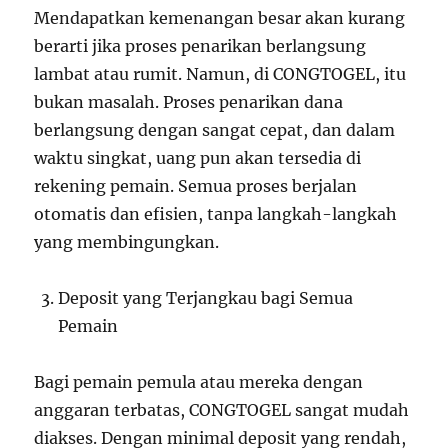
Mendapatkan kemenangan besar akan kurang
berarti jika proses penarikan berlangsung
lambat atau rumit. Namun, di CONGTOGEL, itu
bukan masalah. Proses penarikan dana
berlangsung dengan sangat cepat, dan dalam
waktu singkat, uang pun akan tersedia di
rekening pemain. Semua proses berjalan
otomatis dan efisien, tanpa langkah-langkah
yang membingungkan.
Deposit yang Terjangkau bagi Semua
Pemain
Bagi pemain pemula atau mereka dengan
anggaran terbatas, CONGTOGEL sangat mudah
diakses. Dengan minimal deposit yang rendah,