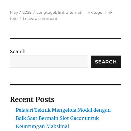
Posted
Tags
May 7, 2025
congtogel
,
link alternatif
,
link togel
,
link
on
on
toto
Leave a comment
Main
di
CONGTOGEL
Sekali,
Auto
Search
Ketagihan
Karena
SEARCH
Gacor
Parah
dan
Gampang
Untung!
Recent Posts
Pelajari Teknik Mengelola Modal dengan
Baik Saat Bermain Slot Gacor untuk
Keuntungan Maksimal