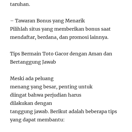
taruhan.
– Tawaran Bonus yang Menarik
Pilihlah situs yang memberikan bonus saat
mendaftar, berdana, dan promosi lainnya.
Tips Bermain Toto Gacor dengan Aman dan
Bertanggung Jawab
Meski ada peluang
menang yang besar, penting untuk
diingat bahwa perjudian harus
dilakukan dengan
tanggung jawab. Berikut adalah beberapa tips
yang dapat membantu: