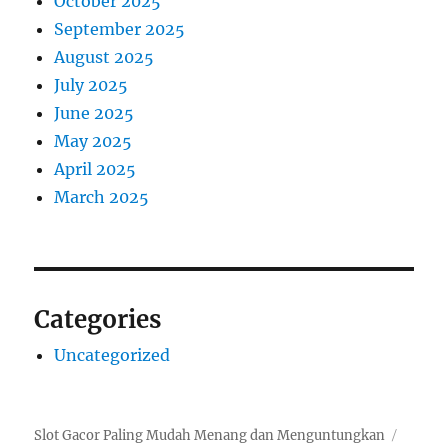
October 2025
September 2025
August 2025
July 2025
June 2025
May 2025
April 2025
March 2025
Categories
Uncategorized
Slot Gacor Paling Mudah Menang dan Menguntungkan