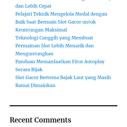
dan Lebih Cepat
Pelajari Teknik Mengelola Modal dengan
Baik Saat Bermain Slot Gacor untuk
Keuntungan Maksimal
Teknologi Canggih yang Membuat
Permainan Slot Lebih Menarik dan
Menguntungkan
Panduan Memanfaatkan Fitur Autoplay
Secara Bijak
Slot Gacor Bertema Bajak Laut yang Masih
Ramai Dimainkan
Recent Comments