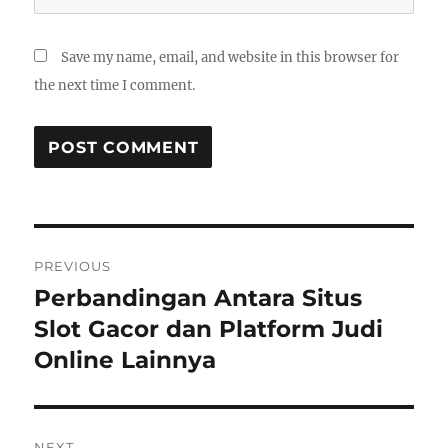
Save my name, email, and website in this browser for
the next time I comment.
Post
PREVIOUS
navigation
Perbandingan Antara Situs
Previous
post:
Slot Gacor dan Platform Judi
Online Lainnya
NEXT