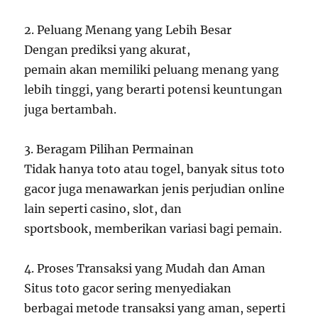
2. Peluang Menang yang Lebih Besar
Dengan prediksi yang akurat,
pemain akan memiliki peluang menang yang
lebih tinggi, yang berarti potensi keuntungan
juga bertambah.
3. Beragam Pilihan Permainan
Tidak hanya toto atau togel, banyak situs toto
gacor juga menawarkan jenis perjudian online
lain seperti casino, slot, dan
sportsbook, memberikan variasi bagi pemain.
4. Proses Transaksi yang Mudah dan Aman
Situs toto gacor sering menyediakan
berbagai metode transaksi yang aman, seperti